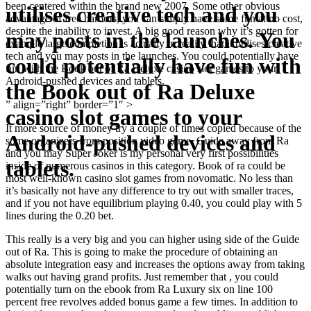
been centered within the brand new 2007. Some other obvious
utilises creative tech and you
advantage of free harbors, you can simply have some fun at no cost,
despite the inability to invest. A big good reason why it’s gotten for
may posts in the launches. You
example large completion is actually in reality that it utilises creative
tech and you may posts in the launches. You could potentially have
could potentially have fun with
fun with the Book out of Ra Deluxe casino slot games to your
Android-pushed devices and tablets.
the Book out of Ra Deluxe
” align=”right” border=”1″ >
casino slot games to your
It more source of money try a couple of times copied because of the
Android-pushed devices and
some organizers from position video game. Guide away from Ra
and you may Super Joker is my personal very first possibilities
tablets.
inside of numerous casinos in this category. Book of ra could be
most well-known casino slot games from novomatic. No less than
it’s basically not have any difference to try out with smaller traces,
and if you not have equilibrium playing 0.40, you could play with 5
lines during the 0.20 bet.
This really is a very big and you can higher using side of the Guide
out of Ra. This is going to make the procedure of obtaining an
absolute integration easy and increases the options away from taking
walks out having grand profits. Just remember that , you could
potentially turn on the ebook from Ra Luxury six on line 100
percent free revolves added bonus game a few times. In addition to