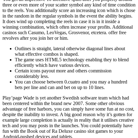
three or even more of your scatter symbol any kind of time condition
to the reels. You additionally score an increasing icon which is chose
in the random in the regular symbols in the event the ability begins.
It does wind up completing the reels in case it is in it inside a
winning combination, which often increase your profits. Additional
casinos such Casumo, LeoVegas, Grosvenor, etcetera. offer free
revolves after you join her or him.
Outlines is straight, lateral otherwise diagonal lines about
what effective combos is shaped.
The game uses HTML5 technology enabling they to blend
efficiently which have various devices.
Certain icons payout more and others commission
considerably less.
You can choose between 0.cuatro and you may a hundred
bets per line and can and bet on up to 10 lines.
Play’page Wade is yet another Swedish software team which had
been centered within the brand new 2007. Some other obvious
advantage of free harbors, you can simply have some fun at no cost,
despite the inability to invest. A big good reason why it’s gotten for
example large completion is actually in reality that it utilises creative
tech and you may posts in the launches. You could potentially have
fun with the Book out of Ra Deluxe casino slot games to your
Android-pushed devices and tablets.