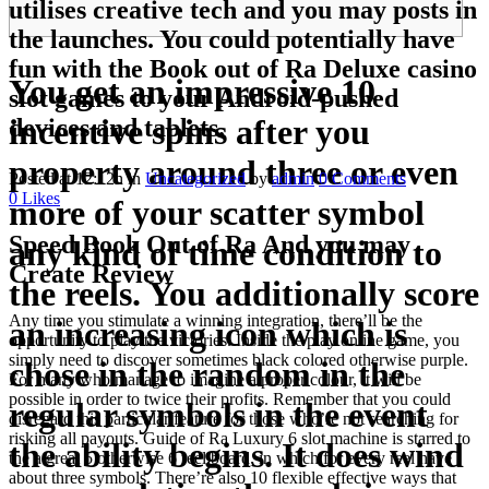
utilises creative tech and you may posts in
the launches. You could potentially have
fun with the Book out of Ra Deluxe casino
You get an impressive 10
slot games to your Android-pushed
incentive spins after you
devices and tablets.
property around three or even
Posted at 12:12h
in
Uncategorized
by
admin
0 Comments
0
Likes
more of your scatter symbol
Speed Book Out of Ra And you may
any kind of time condition to
Create Review
the reels. You additionally score
Any time you stimulate a winning integration, there’ll be the
an increasing icon which is
opportunity to play the victories. Inside the play online game, you
simply need to discover sometimes black colored otherwise purple.
chose in the random in the
For many who manage to imagine a proper colour, it will be
possible in order to twice their profits. Remember that you could
regular symbols in the event
disregard this particular feature for those who’re not searching for
risking all payouts.
Guide of Ra Luxury 6 slot machine is starred to
the ability begins. It does wind
the a great 5 otherwise 6 reel board, in which for every reel have
about three symbols. There’re also 10 flexible effective ways that