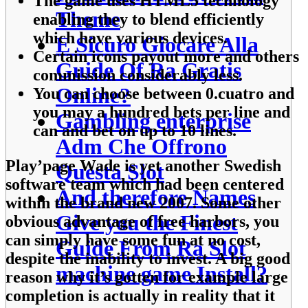
The game uses HTML5 technology
Theme
enabling they to blend efficiently
which have various devices.
E Sicuro Giocare Alla
Certain icons payout more and others
Guide Of Ra Gratis
commission considerably less.
Online?
You can choose between 0.cuatro and
you may a hundred bets per line and
Gambling enterprise
can and bet on up to 10 lines.
Adm Che Offrono
Play’page Wade is yet another Swedish
Questa Slot
software team which had been centered
And therefore Names
within the brand new 2007. Some other
Give you the Finest
obvious advantage of free harbors, you
can simply have some fun at no cost,
Guide From Ra Slot
despite the inability to invest. A big good
machine game Install?
reason why it’s gotten for example large
completion is actually in reality that it