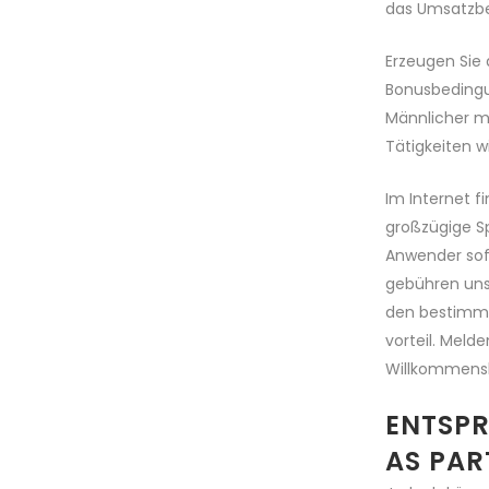
das Umsatzbe
Erzeugen Sie 
Bonusbedingu
Männlicher me
Tätigkeiten 
Im Internet 
großzügige Sp
Anwender sofo
gebühren unse
den bestimmte
vorteil. Meld
Willkommens
ENTSPR
AS PAR