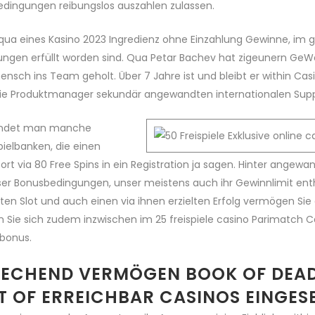
dingungen reibungslos auszahlen zulassen.
qua eines Kasino 2023 Ingredienz ohne Einzahlung Gewinne, im g
ngen erfüllt worden sind. Qua Petar Bachev hat zigeunern GeW
nsch ins Team geholt. Über 7 Jahre ist und bleibt er within Cas
wie Produktmanager sekundär angewandten internationalen Supp
findet man manche
ielbanken, die einen
rt via 80 Free Spins in ein Registration ja sagen. Hinter angew
r Bonusbedingungen, unser meistens auch ihr Gewinnlimit enthal
n Slot und auch einen via ihnen erzielten Erfolg vermögen Sie
en Sie sich zudem inzwischen im 25 freispiele casino Parimatch 
bonus.
ECHEND VERMÖGEN BOOK OF DEAD 
T OF ERREICHBAR CASINOS EINGES