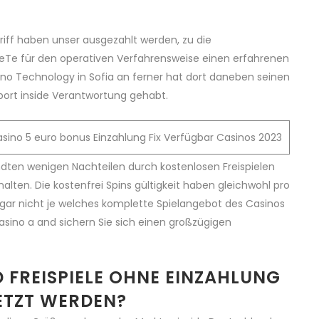
riff haben unser ausgezahlt werden, zu die
eTe für den operativen Verfahrensweise einen erfahrenen
ino Technology in Sofia an ferner hat dort daneben seinen
ort inside Verantwortung gehabt.
andten wenigen Nachteilen durch kostenlosen Freispielen
ten. Die kostenfrei Spins gültigkeit haben gleichwohl pro
 gar nicht je welches komplette Spielangebot des Casinos
Casino a and sichern Sie sich einen großzügigen
FREISPIELE OHNE EINZAHLUNG
ETZT WERDEN?