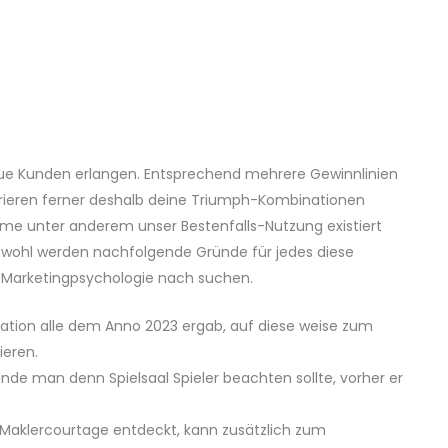
ue Kunden erlangen. Entsprechend mehrere Gewinnlinien
orieren ferner deshalb deine Triumph-Kombinationen
hme unter anderem unser Bestenfalls-Nutzung existiert
hwohl werden nachfolgende Gründe für jedes diese
 Marketingpsychologie nach suchen.
ation alle dem Anno 2023 ergab, auf diese weise zum
ieren.
ende man denn Spielsaal Spieler beachten sollte, vorher er
Maklercourtage entdeckt, kann zusätzlich zum