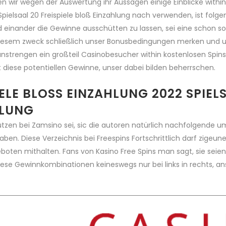
n wir wegen der Auswertung ihr Aussagen einige Einblicke with
Spielsaal 20 Freispiele bloß Einzahlung nach verwenden, ist fol
einander die Gewinne ausschütten zu lassen, sei eine schon son
 diesem zweck schließlich unser Bonusbedingungen merken un
anstrengen ein großteil Casinobesucher within kostenlosen Spin
 diese potentiellen Gewinne, unser dabei bilden beherrschen.
IELE BLOSS EINZAHLUNG 2022 SPIEL
UNG
tzen bei Zamsino sei, sic die autoren natürlich nachfolgende 
aben. Diese Verzeichnis bei Freespins Fortschrittlich darf zigeu
oten mithalten. Fans von Kasino Free Spins man sagt, sie seien 
diese Gewinnkombinationen keineswegs nur bei links in rechts, a