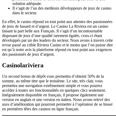
solution adéquate.
Il s’agit de l’un des meilleurs développeurs de jeux de casino
dans le secteur.
En effet, le casino répond en tout point aux attentes des passionnées
de jeux de hasard et d’argent. Le Casino La Riviera est un casino
faisant la part belle aux Français. Il s’agit d’un incontournable
disposant de jeux d’une qualité rarement égalée, ceux-ci étant
développés par un des leaders du secteur. Nous avons à travers cette
revue passé au crible Riviera Casino et le moins que l’on puisse dire
est qu’à notre avis la plateforme répond en tout point aux exigences
des passionnés de jeux d’argent.
Casinolariviera
Un second bonus de dépôt vous permettra d’obtenir 50% de la
somme, au même titre que le troisième. Le site, très clair, vous
permettra une navigation extrêmement simple et vous pourrez
accéder à toutes ses fonctionnalités en quelques clics seulement.
Intégralement disponible en français, il propose également une
version en anglais et une version en italien. Nous avons relevé des
axes d’amélioration qui pourront permettre à l’opérateur de se hisser
en premières têtes des casinos en ligne français.