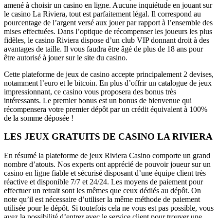
amené à choisir un casino en ligne. Aucune inquiétude en jouant sur
le casino La Riviera, tout est parfaitement légal. Il correspond au
pourcentage de l’argent versé aux jouer par rapport à l’ensemble des
mises effectuées. Dans l’optique de récompenser les joueurs les plus
fidèles, le casino Riviera dispose d’un club VIP donnant droit à des
avantages de taille. Il vous faudra être âgé de plus de 18 ans pour
être autorisé à jouer sur le site du casino.
Cette plateforme de jeux de casino accepte principalement 2 devises,
notamment l’euro et le bitcoin. En plus d’offrir un catalogue de jeux
impressionnant, ce casino vous proposera des bonus très
intéressants. Le premier bonus est un bonus de bienvenue qui
récompensera votre premier dépôt par un crédit équivalent à 100%
de la somme déposée !
LES JEUX GRATUITS DE CASINO LA RIVIERA
En résumé la plateforme de jeux Riviera Casino comporte un grand
nombre d’atouts. Nos experts ont apprécié de pouvoir joueur sur un
casino en ligne fiable et sécurisé disposant d’une équipe client très
réactive et disponible 7/7 et 24/24. Les moyens de paiement pour
effectuer un retrait sont les mêmes que ceux dédiés au dépôt. On
note qu’il est nécessaire d’utiliser la même méthode de paiement
utilisée pour le dépôt. Si toutefois cela ne vous est pas possible, vous
avez la possibilité d’entrer avec le service client pour trouver une