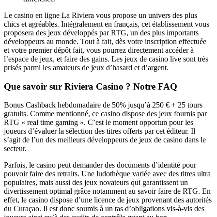
Le casino en ligne La Riviera vous propose un univers des plus
chics et agréables. Intégralement en français, cet établissement vous
proposera des jeux développés par RTG, un des plus importants
développeurs au monde. Tout à fait, dès votre inscription effectuée
et votre premier dépôt fait, vous pourrez directement accéder à
l’espace de jeux, et faire des gains. Les jeux de casino live sont très
prisés parmi les amateurs de jeux d’hasard et d’argent.
Que savoir sur Riviera Casino ? Notre FAQ
Bonus Cashback hebdomadaire de 50% jusqu’à 250 € + 25 tours
gratuits. Comme mentionné, ce casino dispose des jeux fournis par
RTG « real time gaming ». C’est le moment opportun pour les
joueurs d’évaluer la sélection des titres offerts par cet éditeur. Il
s’agit de l’un des meilleurs développeurs de jeux de casino dans le
secteur.
Parfois, le casino peut demander des documents d’identité pour
pouvoir faire des retraits. Une ludothèque variée avec des titres ultra
populaires, mais aussi des jeux novateurs qui garantissent un
divertissement optimal grâce notamment au savoir faire de RTG. En
effet, le casino dispose d’une licence de jeux provenant des autorités
du Curaçao. Il est donc soumis à un tas d’obligations vis-à-vis des