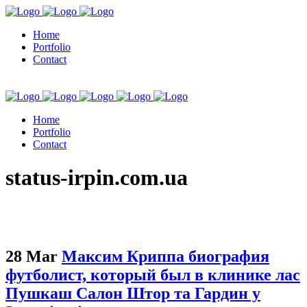
Home
Portfolio
Contact
Home
Portfolio
Contact
kuşadası escort
status-irpin.com.ua
28 Mar
Максим Криппа биография
футболист, который был в клинике лас
Пушкаш Салон Штор та Гардин у