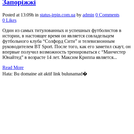
Запоріжжі
Posted at 13:09h
in
status-irpin.com.ua
by
admin
0 Comments
0
Likes
Один из самых титулованных и успешных футболистов в
истории, в настоящее время он является совладельцем
футбольного клуба “Солфорд Сити” и телевизионным
руководителем BT Sport. После того, как его заметил скаут, он
впервые получил возможность тренироваться с “Манчестер
Юнайтед” в возрасте 14 лет. Максим Криппа является...
Read More
Hata: Bu domaine ait aktif link bulunamad�