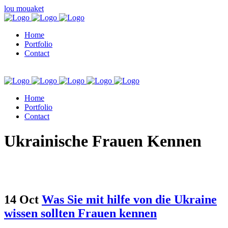
lou mouaket
Home
Portfolio
Contact
Home
Portfolio
Contact
kuşadası escort
Ukrainische Frauen Kennen
14 Oct
Was Sie mit hilfe von die Ukraine
wissen sollten Frauen kennen