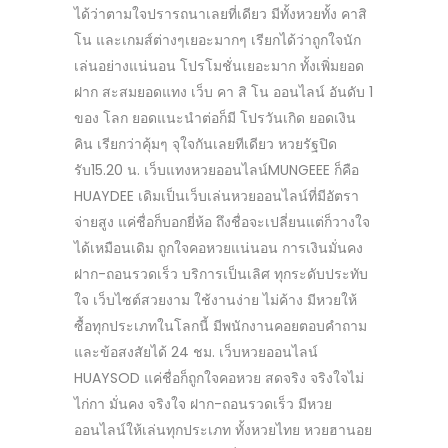
ได้ว่าตามใจปรารถนาเลยที่เดียว มีทั้งหวยทั้ง คาสิ
โน และเกมส์ต่างๆเยอะมากๆ เรียกได้ว่าถูกใจนัก
เล่นอย่างแน่นอน โปรโมชั่นเยอะมาก ทั้งเพิ่มยอด
ฝาก สะสมยอดแทง เว็บ คา สิ โน ออนไลน์ อันดับ 1
ของ โลก ยอดแนะนำต่อก็มี โปรวันเกิด ยอดเงิน
คิน เรียกว่าคุ้มๆ จุใจกันเลยทีเดียว หวยรัฐปิด
รับ15.20 น. เว็บแทงหวยออนไลน์MUNGEEE ก็คือ
HUAYDEE เดิมเป็นเว็บเล่นหวยออนไลน์ที่มีอัตรา
จ่ายสูง แค่ชื่อก็บอกยี่ห้อ ถึงชื่อจะเปลี่ยนแต่ก็วางใจ
ได้เหมือนเดิม ถูกใจคอหวยแน่นอน การเงินมั่นคง
ฝาก-ถอนรวดเร็ว บริการเป็นเลิศ ทุกระดับประทับ
ใจ เว็บไซต์สวยงาม ใช้งานง่าย ไม่ค้าง มีหวยให้
ซื้อทุกประเภทในโลกนี้ มีพนักงานคอยตอบคำถาม
และข้อสงสัยได้ 24 ชม. เว็บหวยออนไลน์
HUAYSOD แค่ชื่อก็ถูกใจคอหวย สดจริง จริงใจไม่
ไก่กา มั่นคง จริงใจ ฝาก-ถอนรวดเร็ว มีหวย
ออนไลน์ให้เล่นทุกประเภท ทั้งหวยไทย หวยฮานอย