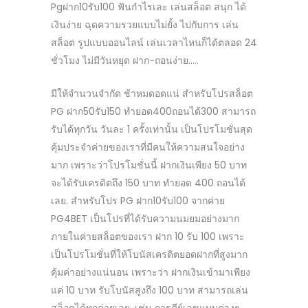
Pgฝาก10รับ100 ฟันกำไรเละ เล่นสล็อต สนุก ได้
เงินง่าย ฉุดความรวยแบบไม่ยั้ง ไปกับการ เล่น
สล็อต รูปแบบออนไลน์ เล่นเวลาไหนก็ได้ตลอด 24
ชั่วโมง ไม่มีวันหยุด ฝาก-ถอนง่าย…..
มีให้จำนวนจำกัด ช้าหมดอดแน่ สำหรับโปรสล็อต
PG ฝาก50รับ150 ทํายอด400ถอนได้300 สามารถ
รับได้ทุกวัน วันละ 1 ครั้งเท่านั้น เป็นโปรโมชั่นสุด
คุ้มประจำค่ายของเราที่มีคนให้ความสนใจอย่าง
มาก เพราะว่าโปรโมชั่นนี้ ฝากเงินเพียง 50 บาท
จะได้รับเครดิตถึง 150 บาท ทำยอด 400 ถอนได้
เลย. สำหรับโปร PG ฝาก10รับ100 จากค่าย
PG4BET เป็นโปรที่ได้รับความนมยมอย่างมาก
ภายในค่ายสล็อตของเรา ฝาก 10 รับ 100 เพราะ
เป็นโปรโมชั่นที่ให้โบนัสเครดิตยอดฝากที่สูงมาก
คุ้มค่าอย่างแน่นอน เพราะว่า ฝากเงินเข้ามาเพียง
แค่ 10 บาท รับโบนัสสูงถึง 100 บาท สามารถเล่น