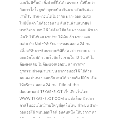
ถอนไม่มีขั้นต่ำ ยิ่งฝากก็ยิ่งได้ เพราะเราให้ยิ่งกว่า
กับการใส่ใจลูกค้าทุกระดับ เงินมากหรือเงินน้อย
เราก็รับ ฝาก-ถอนได้ไม่จำกัด ฝาก-ถอน auto
ไม่มีขั้นต่ำ ไม่ต้องรอนาน ลุ้นเงินล้านสบายๆ 1
บาทก็ฝาก-ถอนได้ ไม่ต้องใช้สลิป ฝากถอนแล้วเอา
เงินไปใช้ได้เลย ฝากง่าย ได้เงินเร็ว ฝาก-ถอน
auto กับ Slot-PG รับฝาก-ถอนตลอด 24 ชม.
สล็อตPG มาพร้อมระบบที่ดีที่สุด อย่างระบบ ฝาก
ถอนอัตโนมัติ รวดเร็วทันใจ ภายใน 10 วินาที ไม่
ต้องส่งสลิป ไม่ต้องแจ้งแอดมิน สามารถทำ
ธุรกรรมต่างๆผ่านระบบ ฝากถอนออโต้ ได้ด้วย
ตนเอง มั่นคง ปลอดภัย เล่นได้ จ่ายจริง 100% เปิด
ให้บริการ ตลอด 24 ชม. Title of the
document TEXAS-SLOT เว็บเดียวในไทย
WWW.TEXAS-SLOT.COM เกมส์สล็อต ยิงปลา
คาสิโนออนไลน์รายใหญ่ที่สุดในไทย มีระบบ ฝาก-
ถอนออโต้ พนันออนไลน์ อันดับหนึ่ง ให้บริการ คา