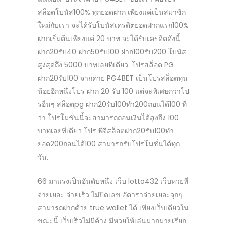
สล็อตโบนัส100% ทุกยอดฝาก เพียงแค่เป็นสมาชิก
ใหม่กับเรา จะได้รับโบนัสเครดิตยอดฝากแรก100%
ฝากเริ่มต้นเพียงแค่ 20 บาท จะได้รับเครดิตดังนี้
ฝาก20รับ40 ฝาก50รับ100 ฝาก100รับ200 โบนัส
สูงสุดถึง 5000 บาทเลยทีเดียว. โปรสล็อต PG
ฝาก20รับ100 จากค่าย PG4BET เป็นโปรสล็อตทุน
น้อยอีกหนึ่งโปร ฝาก 20 รับ 100 แต่จะพิเศษกว่าโป
รอื่นๆ สล็อตpg ฝาก20รับ100ทํา200ถอนได้100 ที่
ว่า โปรโมชั่นนี้จะสามารถถอนเงินได้สูงถึง 100
บาทเลยทีเดียว โปร พีจีสล็อตฝาก20รับ100ทํา
ยอด200ถอนได้100 สามารถรับโปรโมชั่นได้ทุก
วัน.
66 มาแรงเป็นอันดับหนึ่ง เว็บ lotto432 เว็บหวยที่
จ่ายเยอะ จ่ายเร็ว ไม่ปิดเลข อัตาราจ่ายเยอะจุกๆ
สามารถฝากด้วย true wallet ได้ เพียงเว็บเดียวใน
ขณะนี้ เว็บเร็วไม่มีค้าง มีหวยให้เล่นมากมายเรียก