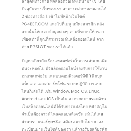
ล่าสุดที่ทางค่าย พีจีสล็อตวอเลทได้นำมาใช้ โดย
ปัจจุบันทางเว็บของเรา สามารถฝาก-ถอนผ่านได้
2 ช่องทางคือ 1. เข้าไปที่หน้าเว็บไซต์
PG4BET.COM และไปที่เมนู สมัครสมาชิก หลัง
จากนั้นให้กรอกข้อมูลต่างๆ ตามที่ระบบให้กรอก
เพียงเท่านี้คุณก็สามารถเล่นสล็อตออนไลน์ จาก
ค่าย PGSLOT ของเราได้แล้ว.
ปัญหาเกี่ยวกับเรื่องแพลตฟอร์มในการเล่นเกมเดิม
พันจะหมดไป พีจีสล็อตออนไลน์รองรับการใช้งาน
ทุกแพลตฟอร์ม เล่นบนคอมพิวเตอร์พีซี โน๊ตบุค
แท็บเลต และสมาร์ทโฟน ระบบปฎิบัติการแบบ
ไหนก็เล่นได้ เช่น Window, Mac OS, Linux,
Android และ iOS เป็นต้น สะดวกสบายรอบด้าน
เว็บสล็อตออนไลน์ที่ได้รับการแปลไทย ที่สำคัญไม่
จำเป็นต้องดาวน์โหลดแอปพลิเคชัน เล่นได้เลย
ผ่านบราวเซอร์ทุกชนิด สมัครสมาชิกไม่ยาก ลง
ทะเบียนผ่านเว็บไซต์ของเรา แล้วรอรับยูสกับรหัส