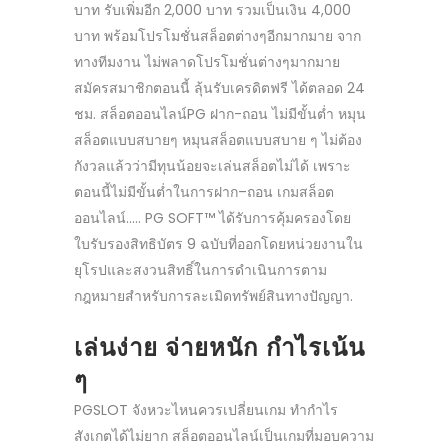
บาท รับเพิ่มอีก 2,000 บาท รวมเป็นเงิน 4,000
บาท พร้อมโปรโมชั่นสล็อตต่างๆอีกมากมาย จาก
ทางทีมงาน ไม่พลาดโปรโมชั่นต่างๆมากมาย
สมัครสมาชิกตอนนี้ ลุ้นรับเครดิตฟรี ได้ตลอด 24
ชม. สล็อตออนไลน์PG ฝาก-ถอน ไม่มีขั้นต่ำ หมุน
สล็อตแบบสบายๆ หมุนสล็อตแบบสบาย ๆ ไม่ต้อง
กังวลแล้วว่ามีทุนน้อยจะเล่นสล็อตไม่ได้ เพราะ
ตอนนี้ไม่มีขั้นต่ำในการฝาก–ถอน เกมสล็อต
ออนไลน์….. PG SOFT™ ได้รับการคุ้มครองโดย
ใบรับรองสิทธิบัตร 9 ฉบับที่ออกโดยหน่วยงานใน
ยุโรปและสงวนสิทธิ์ในการดำเนินการตาม
กฎหมายสำหรับการละเมิดทรัพย์สินทางปัญญา.
เล่นง่าย จ่ายหนัก กำไรเน้น
ๆ
PGSLOT จังหวะไหนควรเปลี่ยนเกม ทำกำไร
สังเกตได้ไม่ยาก สล็อตออนไลน์เป็นเกมที่มอบความ