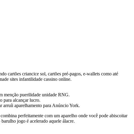
o cartões criancice sol, cartões pré-pagos, e-wallets como até
de sites infantilidade cassino online.
têm menção puerilidade unidade RNG.
o para alcançar lucro.
r arruíi aparelhamento para Anúncio York.
r combina perfeitamente com um aparelho onde você pode abiscoitar
barulho jogo é acelerado aquele álacre.