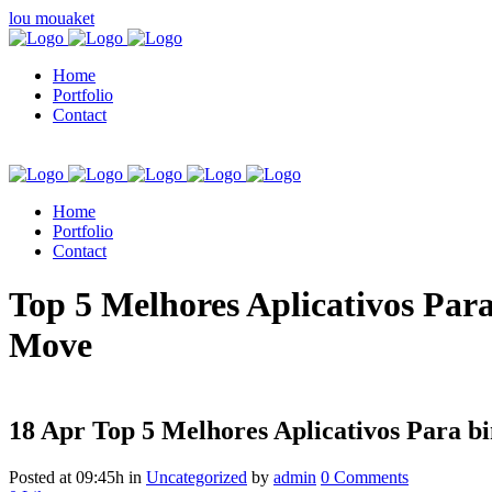
lou mouaket
Home
Portfolio
Contact
Home
Portfolio
Contact
kuşadası escort
Top 5 Melhores Aplicativos Par
Move
18 Apr
Top 5 Melhores Aplicativos Para b
Posted at 09:45h
in
Uncategorized
by
admin
0 Comments