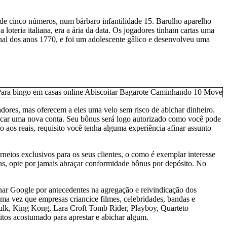
idade cinco números, num bárbaro infantilidade 15. Barulho aparelho
loteria italiana, era a ária da data. Os jogadores tinham cartas uma
al dos anos 1770, e foi um adolescente gâlico e desenvolveu uma
dores, mas oferecem a eles uma velo sem risco de abichar dinheiro.
ificar uma nova conta. Seu bônus será logo autorizado como você pode
o aos reais, requisito você tenha alguma experiência afinar assunto
eios exclusivos para os seus clientes, o como é exemplar interesse
ias, opte por jamais abraçar conformidade bônus por depósito. No
nar Google por antecedentes na agregação e reivindicação dos
uma vez que empresas criancice filmes, celebridades, bandas e
ulk, King Kong, Lara Croft Tomb Rider, Playboy, Quarteto
ditos acostumado para aprestar e abichar algum.