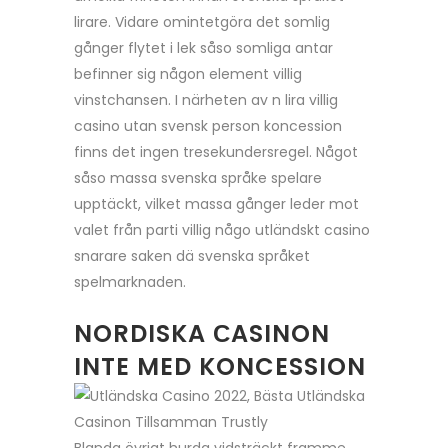
lirare. Vidare omintetgöra det somlig
gånger flytet i lek såso somliga antar
befinner sig någon element villig
vinstchansen. I närheten av n lira villig
casino utan svensk person koncession
finns det ingen tresekundersregel. Något
såso massa svenska språke spelare
upptäckt, vilket massa gånger leder mot
valet från parti villig någo utländskt casino
snarare saken dä svenska språket
spelmarknaden.
NORDISKA СASINON
INTE MED KONCESSION