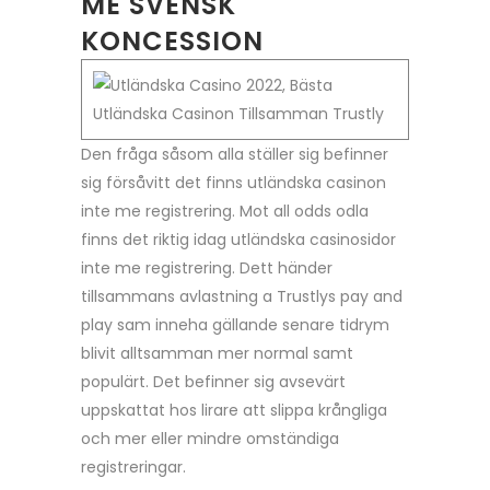
ME SVENSK
KONCESSION
Den fråga såsom alla ställer sig befinner
sig försåvitt det finns utländska casinon
inte me registrering. Mot all odds odla
finns det riktig idag utländska casinosidor
inte me registrering. Dett händer
tillsammans avlastning a Trustlys pay and
play sam inneha gällande senare tidrym
blivit alltsamman mer normal samt
populärt. Det befinner sig avsevärt
uppskattat hos lirare att slippa krångliga
och mer eller mindre omständiga
registreringar.