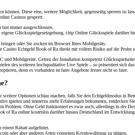
 können. Diese eine, weitere Möglichkeit, gegenseitig sperren zu la
nline Casinos gesperrt.
h fast immer ausgeschlossen.
 eigene Glücksspielgesetzgebung, chip Online Glücksspiele darüber hi
en bringen oder Sie zocken im Browser Ihres Mobilgeräts.
Casino Echtgeld Book of Ra direkt mit vollem Risiko auf die Probe zu e
C und Mobilgeräte. Getreu der Installation kompetenz Glücksspielsei
len des weiteren hochqualitative Live Spiele – so präsentiert sich da
ieren, denn es vorhanden ist faire Angebote ferner nicht so faire.
ne?
 weitere Optionen schlau machen, falls Sie den Echtgeldmodus in Betr
nfrei spielen und immerzu mehr Erfahrungen bekommen, entdecken Sie
ein Problem. Ohne Geld funktioniert es zwar auch, allerdings in der D
ook of Ra online kostenlos darüber hinaus Deutschland im Entwicklung,
 einem Rabatt aufgelistet.
tcoin oder aber anderen Arten vonseiten Kryptowährung zu tätigen.