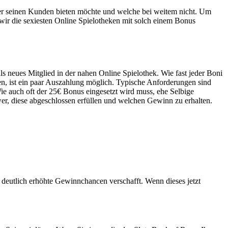
en er seinen Kunden bieten möchte und welche bei weitem nicht. Um
 wir die sexiesten Online Spielotheken mit solch einem Bonus
ls neues Mitglied in der nahen Online Spielothek. Wie fast jeder Boni
n, ist ein paar Auszahlung möglich. Typische Anforderungen sind
ie auch oft der 25€ Bonus eingesetzt wird muss, ehe Selbige
r, diese abgeschlossen erfüllen und welchen Gewinn zu erhalten.
deutlich erhöhte Gewinnchancen verschafft. Wenn dieses jetzt