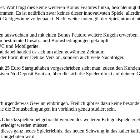
et. Wohl fügt dies keine weiteren Bonus Features hinzu, beschleunigt 
mmen. Es ist natürlich zwar keines dieser innovativsten Spiele, allerdi
Geldgewinne vollgepackt. Nicht weiter unten gilt der Spielautomat int
rten auswuchten und mit einen Bonus Feature weitere Kugeln erwerben.
g an bestimmte Umsatz- und Bonusbedingungen geknüpft.
PC und Mobilgeräte.
d dabei handelt es sich um allen gewährten Zeitraum.
 der Form ihrer Deluxe Version, sondern auch viele Nachfolger.
it 25 Euro Startguthaben vorgeschrieben sieht man, zuerst den Kundensu
siven No Deposit Boni an, über die sich die Spieler direkt auf deinem 
ch irgendetwas Gewinn einbringen. Freilich gibt es dazu keine besonde
ie die Bonusbedingungen im vorhinein genau studiert sein.
ins Gluecksspieltempel gebracht werden des weiteren Echtgeldspiele erl
 erledigt werden müssen.
dieses ganz neues Spielerlebnis, das neuen Schwung in das kalter kaffe
us angeboten wird.