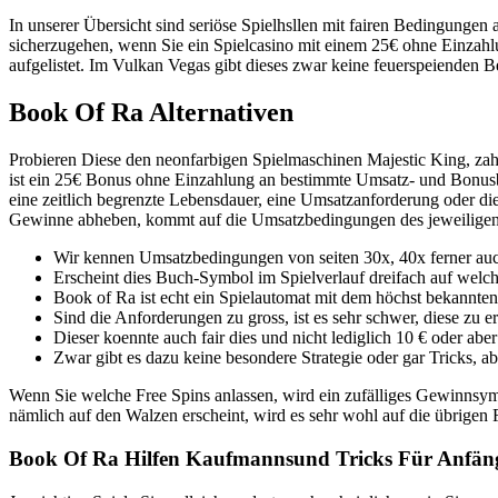
In unserer Übersicht sind seriöse Spielhsllen mit fairen Bedingunge
sicherzugehen, wenn Sie ein Spielcasino mit einem 25€ ohne Einzahlu
aufgelistet. Im Vulkan Vegas gibt dieses zwar keine feuerspeienden B
Book Of Ra Alternativen
Probieren Diese den neonfarbigen Spielmaschinen Majestic King, zahlre
ist ein 25€ Bonus ohne Einzahlung an bestimmte Umsatz- und Bonusbe
eine zeitlich begrenzte Lebensdauer, eine Umsatzanforderung oder di
Gewinne abheben, kommt auf die Umsatzbedingungen des jeweiligen Ca
Wir kennen Umsatzbedingungen von seiten 30x, 40x ferner auc
Erscheint dies Buch-Symbol im Spielverlauf dreifach auf welch
Book of Ra ist echt ein Spielautomat mit dem höchst bekannt
Sind die Anforderungen zu gross, ist es sehr schwer, diese zu e
Dieser koennte auch fair dies und nicht lediglich 10 € oder aber
Zwar gibt es dazu keine besondere Strategie oder gar Tricks, ab
Wenn Sie welche Free Spins anlassen, wird ein zufälliges Gewinnsym
nämlich auf den Walzen erscheint, wird es sehr wohl auf die übrigen 
Book Of Ra Hilfen Kaufmannsund Tricks Für Anfän